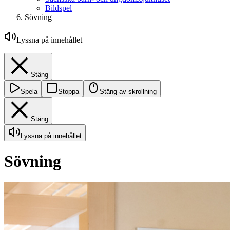
Bildspel
Sövning
Lyssna på innehållet
Stäng
Spela
Stoppa
Stäng av skrollning
Stäng
Lyssna på innehållet
Sövning