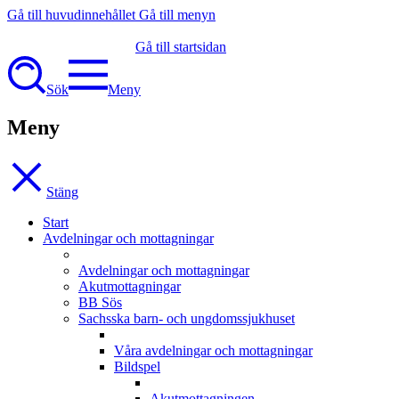
Gå till huvudinnehållet
Gå till menyn
Gå till startsidan
Sök
Meny
Meny
Stäng
Start
Avdelningar och mottagningar
Avdelningar och mottagningar
Akutmottagningar
BB Sös
Sachsska barn- och ungdomssjukhuset
Våra avdelningar och mottagningar
Bildspel
Akutmottagningen