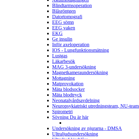
Blindtarmsoperation
Blåsröntgen
Datortomografi
EEG sömn
EEG vaken
EKG
Ge insulin
Inför axeloperation
IOS - Lungfunktionsmätning
Lustgas
Läkarbesök
MAG 3-undersökning
Magnetkameraundersökning
Mottagning
Matprovokation
Mäta blodsocker
Mäta blodtryck
Neonatalvårdsavdelning
Neuropsykiatriskt utredningsteam, NU-team
Spirometri
Sövning
Du är här
Undersökning av njurarna - DMSA
Ultraljudsundersökning