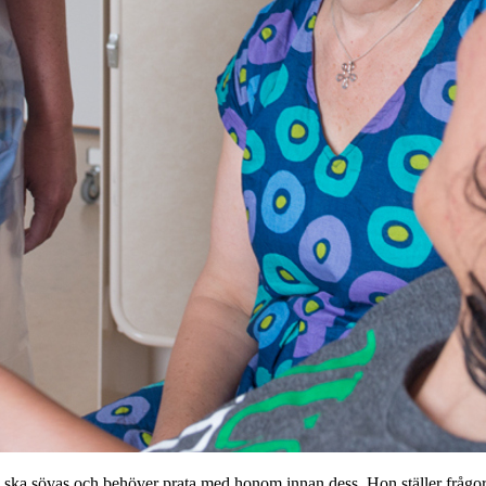
a sövas och behöver prata med honom innan dess. Hon ställer frågor, titt