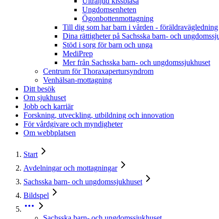
Ultraljud kissblåsa
Ungdomsenheten
Ögonbottenmottagning
Till dig som har barn i vården - föräldravägledning
Dina rättigheter på Sachsska barn- och ungdomssj
Stöd i sorg för barn och unga
MediPrep
Mer från Sachsska barn- och ungdomssjukhuset
Centrum för Thoraxapertursyndrom
Venhälsan-mottagning
Ditt besök
Om sjukhuset
Jobb och karriär
Forskning, utveckling, utbildning och innovation
För vårdgivare och myndigheter
Om webbplatsen
Start
Avdelningar och mottagningar
Sachsska barn- och ungdomssjukhuset
Bildspel
Sachsska barn- och ungdomssjukhuset