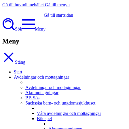
Gå till huvudinnehållet
Gå till menyn
Gå till startsidan
Sök
Meny
Meny
Stäng
Start
Avdelningar och mottagningar
Avdelningar och mottagningar
Akutmottagningar
BB Sös
Sachsska barn- och ungdomssjukhuset
Våra avdelningar och mottagningar
Bildspel
Akutmottagningen