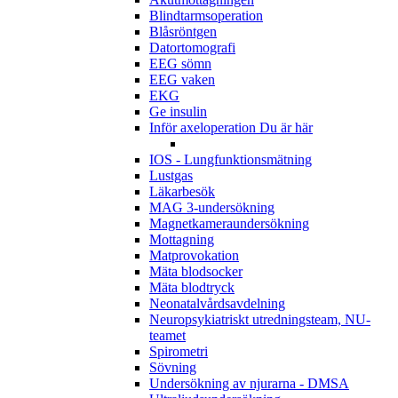
Blindtarmsoperation
Blåsröntgen
Datortomografi
EEG sömn
EEG vaken
EKG
Ge insulin
Inför axeloperation
Du är här
IOS - Lungfunktionsmätning
Lustgas
Läkarbesök
MAG 3-undersökning
Magnetkameraundersökning
Mottagning
Matprovokation
Mäta blodsocker
Mäta blodtryck
Neonatalvårdsavdelning
Neuropsykiatriskt utredningsteam, NU-
teamet
Spirometri
Sövning
Undersökning av njurarna - DMSA