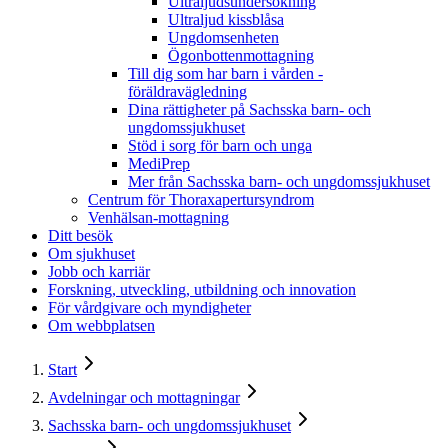
Ultraljudsundersökning
Ultraljud kissblåsa
Ungdomsenheten
Ögonbottenmottagning
Till dig som har barn i vården -
föräldravägledning
Dina rättigheter på Sachsska barn- och
ungdomssjukhuset
Stöd i sorg för barn och unga
MediPrep
Mer från Sachsska barn- och ungdomssjukhuset
Centrum för Thoraxapertursyndrom
Venhälsan-mottagning
Ditt besök
Om sjukhuset
Jobb och karriär
Forskning, utveckling, utbildning och innovation
För vårdgivare och myndigheter
Om webbplatsen
Start
Avdelningar och mottagningar
Sachsska barn- och ungdomssjukhuset