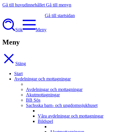
Gå till huvudinnehållet
Gå till menyn
Gå till startsidan
Sök
Meny
Meny
Stäng
Start
Avdelningar och mottagningar
Avdelningar och mottagningar
Akutmottagningar
BB Sös
Sachsska barn- och ungdomssjukhuset
Våra avdelningar och mottagningar
Bildspel
Akutmottagningen