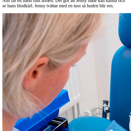
Nils får ett band runt armen. Det gör att Jenny både kan känna och
se hans blodkärl. Jenny tvättar med en tuss så huden blir ren.