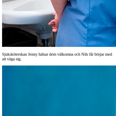
Sjuksköterskan Jenny hälsar dem välkomna och Nils får börjar med
att väga sig.