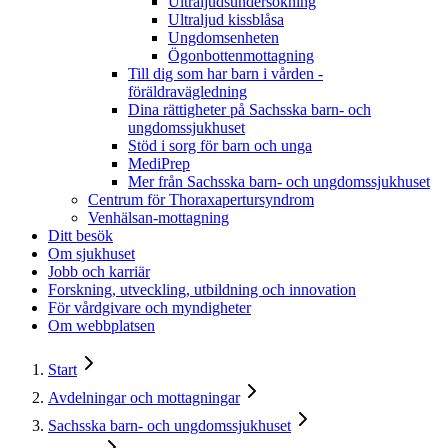
Ultraljudsundersökning
Ultraljud kissblåsa
Ungdomsenheten
Ögonbottenmottagning
Till dig som har barn i vården -
föräldravägledning
Dina rättigheter på Sachsska barn- och
ungdomssjukhuset
Stöd i sorg för barn och unga
MediPrep
Mer från Sachsska barn- och ungdomssjukhuset
Centrum för Thoraxapertursyndrom
Venhälsan-mottagning
Ditt besök
Om sjukhuset
Jobb och karriär
Forskning, utveckling, utbildning och innovation
För vårdgivare och myndigheter
Om webbplatsen
Start
Avdelningar och mottagningar
Sachsska barn- och ungdomssjukhuset