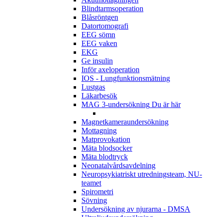
Blindtarmsoperation
Blåsröntgen
Datortomografi
EEG sömn
EEG vaken
EKG
Ge insulin
Inför axeloperation
IOS - Lungfunktionsmätning
Lustgas
Läkarbesök
MAG 3-undersökning
Du är här
Magnetkameraundersökning
Mottagning
Matprovokation
Mäta blodsocker
Mäta blodtryck
Neonatalvårdsavdelning
Neuropsykiatriskt utredningsteam, NU-
teamet
Spirometri
Sövning
Undersökning av njurarna - DMSA