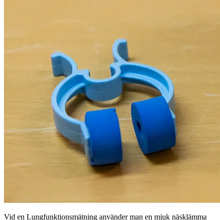
Vid en Lungfunktionsmätning använder man en mjuk näsklämma