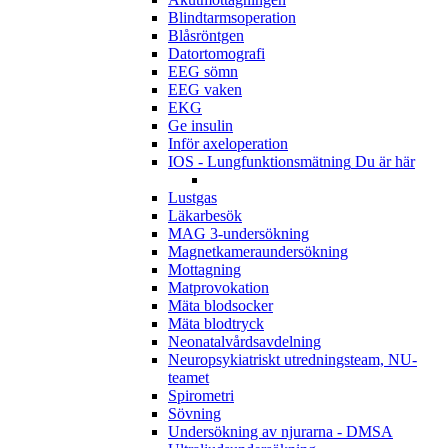
Blindtarmsoperation
Blåsröntgen
Datortomografi
EEG sömn
EEG vaken
EKG
Ge insulin
Inför axeloperation
IOS - Lungfunktionsmätning
Du är här
Lustgas
Läkarbesök
MAG 3-undersökning
Magnetkameraundersökning
Mottagning
Matprovokation
Mäta blodsocker
Mäta blodtryck
Neonatalvårdsavdelning
Neuropsykiatriskt utredningsteam, NU-
teamet
Spirometri
Sövning
Undersökning av njurarna - DMSA